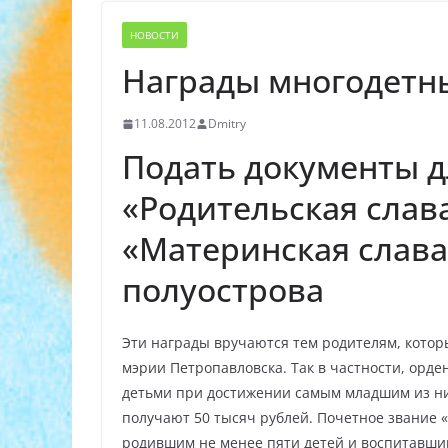
НОВОСТИ
Награды многодетн
11.08.2012
Dmitry
Подать документы д
«Родительская слав
«Материнская слава
полуострова
Эти награды вручаются тем родителям, котор
мэрии Петропавловска. Так в частности, орде
детьми при достижении самым младшим из них
получают 50 тысяч рублей. Почетное звание
родившим не менее пяти детей и воспитавши