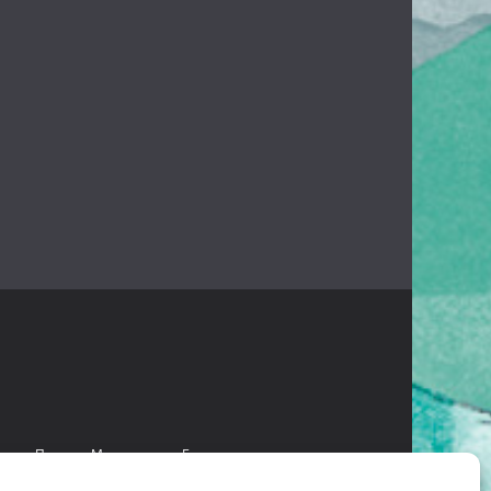
есант
Проект «Мультстудия»
Безопасное детство
 языках коренных народов Камчатки