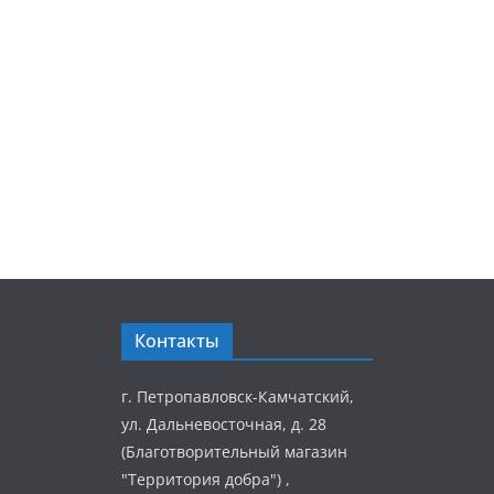
Контакты
г. Петропавловск-Камчатский,
ул. Дальневосточная, д. 28
(Благотворительный магазин
"Территория добра") ,