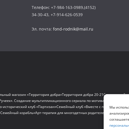
Телефон: +7-984-163-0989,(4152)
34-30-43, +7-914-626-0539
Эл. почта:
fond-rodnik@mail.ru
льный магазин «Территория добра»
Территория добра 20-21
Социальный д
Ручеек». Создание мультипликационного сериала по мотивам сказок и на
о-исторический клуб «Партизан»
Семейный клуб «Вместе с папой»
«По след
Мы использ
«Семейный корабль»
Арт-терапия для многодетных родителей
Проект «Мам
анализиров
соглашаете
персональ