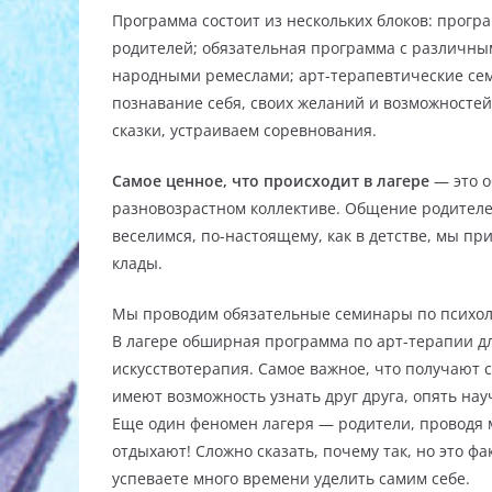
Программа состоит из нескольких блоков: прог
родителей; обязательная программа с различны
народными ремеслами; арт-терапевтические сем
познавание себя, своих желаний и возможностей:
сказки, устраиваем соревнования.
Самое ценное, что происходит в лагере
— это о
разновозрастном коллективе. Общение родителе
веселимся, по-настоящему, как в детстве, мы п
клады.
Мы проводим обязательные семинары по психоло
В лагере обширная программа по арт-терапии для
искусствотерапия. Самое важное, что получают 
имеют возможность узнать друг друга, опять нау
Еще один феномен лагеря — родители, проводя м
отдыхают! Сложно сказать, почему так, но это ф
успеваете много времени уделить самим себе.