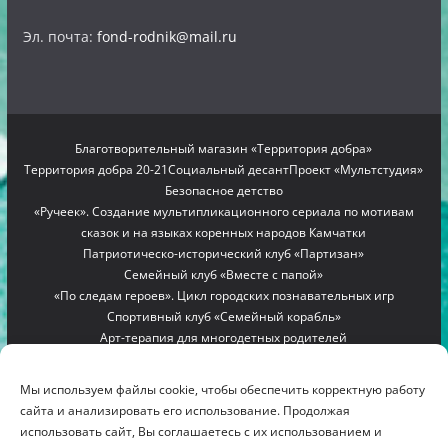
Эл. почта:
fond-rodnik@mail.ru
Благотворительный магазин «Территория добра»
Территория добра 20-21
Социальный десант
Проект «Мультстудия»
Безопасное детство
«Ручеек». Создание мультипликационного сериала по мотивам
сказок и на языках коренных народов Камчатки
Патриотическо-исторический клуб «Партизан»
Семейный клуб «Вместе с папой»
«По следам героев». Цикл городских познавательных игр
Спортивный клуб «Семейный корабль»
Арт-терапия для многодетных родителей
Проект «Мамино гнездышко»
Семейный лагерь «Вместе с мамой»
Copyright © 2012-2026
БЛАГОТВОРИТЕЛЬНЫЙ ФОНД
Мы используем файлы cookie, чтобы обеспечить корректную работу
"РОДНИК"
. All rights reserved.
сайта и анализировать его использование. Продолжая
Благотворительный фонд помощи многодетным семьям
использовать сайт, Вы соглашаетесь с их использованием и