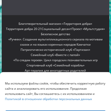
Благотворительный магазин «Территория добра»
Территория добра 20-21
Социальный десант
Проект «Мультстудия»
Безопасное детство
«Ручеек». Создание мультипликационного сериала по мотивам
сказок и на языках коренных народов Камчатки
Патриотическо-исторический клуб «Партизан»
Семейный клуб «Вместе с папой»
«По следам героев». Цикл городских познавательных игр
Спортивный клуб «Семейный корабль»
Арт-терапия для многодетных родителей
Проект «Мамино гнездышко»
Семейный лагерь «Вместе с мамой»
Copyright © 2012-2026
БЛАГОТВОРИТЕЛЬНЫЙ ФОНД
Мы используем файлы cookie, чтобы обеспечить корректную работу
"РОДНИК"
. All rights reserved.
сайта и анализировать его использование. Продолжая
Благотворительный фонд помощи многодетным семьям
использовать сайт, Вы соглашаетесь с их использованием и
Политикой в отношении обработки персональных данных
Камчатки «Родник»
г. Петропавловск-Камчатский, ул. Дальневосточная, д.