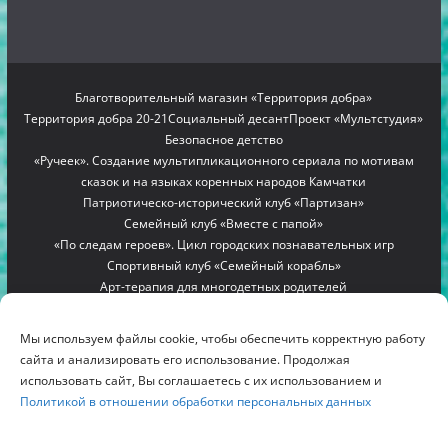
Благотворительный магазин «Территория добра»
Территория добра 20-21
Социальный десант
Проект «Мультстудия»
Безопасное детство
«Ручеек». Создание мультипликационного сериала по мотивам
сказок и на языках коренных народов Камчатки
Патриотическо-исторический клуб «Партизан»
Семейный клуб «Вместе с папой»
«По следам героев». Цикл городских познавательных игр
Спортивный клуб «Семейный корабль»
Арт-терапия для многодетных родителей
Проект «Мамино гнездышко»
Семейный лагерь «Вместе с мамой»
Copyright © 2012-2026
БЛАГОТВОРИТЕЛЬНЫЙ ФОНД
Мы используем файлы cookie, чтобы обеспечить корректную работу
"РОДНИК"
. All rights reserved.
сайта и анализировать его использование. Продолжая
Благотворительный фонд помощи многодетным семьям
использовать сайт, Вы соглашаетесь с их использованием и
Политикой в отношении обработки персональных данных
Камчатки «Родник»
г. Петропавловск-Камчатский, ул. Дальневосточная, д.