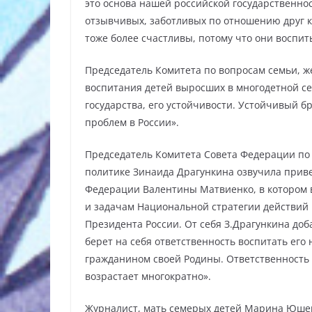
это основа нашей российской государственнос
отзывчивых, заботливых по отношению друг к
тоже более счастливы, потому что они воспит
Председатель Комитета по вопросам семьи, ж
воспитания детей выросших в многодетной се
государства, его устойчивости. Устойчивый б
проблем в России».
Председатель Комитета Совета Федерации по
политике Зинаида Драгункина озвучила прив
Федерации Валентины Матвиенко, в котором в
и задачам Национальной стратегии действий в
Президента России. От себя З.Драгункина доб
берет на себя ответственность воспитать его
гражданином своей Родины. Ответственность 
возрастает многократно».
Журналист, мать семерых детей Марина Юшен