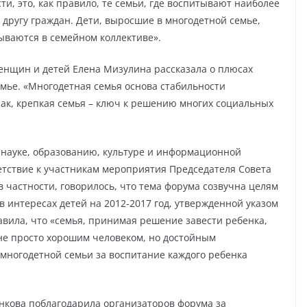
ти, это, как правило, те семьи, где воспитывают наиболее
 другу граждан. Дети, выросшие в многодетной семье,
ываются в семейном коллективе».
енщин и детей Елена Мизулина рассказала о плюсах
мье. «Многодетная семья основа стабильности
рак, крепкая семья – ключ к решению многих социальных
 науке, образованию, культуре и информационной
етствие к участникам мероприятия Председателя Совета
 частности, говорилось, что тема форума созвучна целям
 интересах детей на 2012-2017 год, утвержденной указом
авила, что «семья, принимая решение завести ребенка,
 не просто хорошим человеком, но достойным
многодетной семьи за воспитание каждого ребенка
кова поблагодарила организаторов форума за