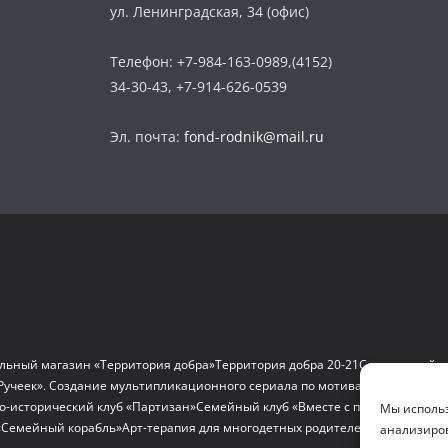
ул. Ленинградская, 34 (офис)
Телефон: +7-984-163-0989,(4152)
34-30-43, +7-914-626-0539
Эл. почта:
fond-rodnik@mail.ru
льный магазин «Территория добра»
Территория добра 20-21
Социальный д
Ручеек». Создание мультипликационного сериала по мотивам сказок и на
о-исторический клуб «Партизан»
Семейный клуб «Вместе с папой»
«По след
Мы использ
«Семейный корабль»
Арт-терапия для многодетных родителей
Проект «Мам
анализиров