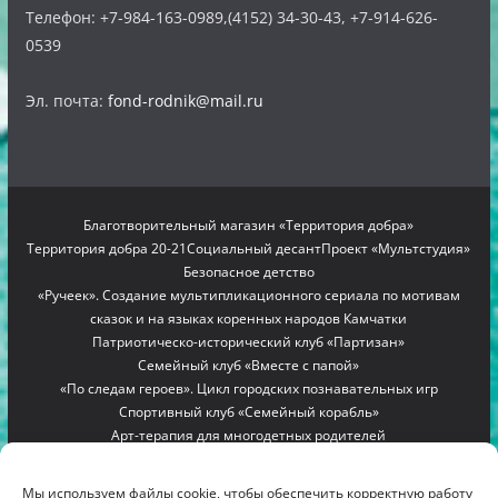
Телефон: +7-984-163-0989,(4152) 34-30-43, +7-914-626-
0539
Эл. почта:
fond-rodnik@mail.ru
Благотворительный магазин «Территория добра»
Территория добра 20-21
Социальный десант
Проект «Мультстудия»
Безопасное детство
«Ручеек». Создание мультипликационного сериала по мотивам
сказок и на языках коренных народов Камчатки
Патриотическо-исторический клуб «Партизан»
Семейный клуб «Вместе с папой»
«По следам героев». Цикл городских познавательных игр
Спортивный клуб «Семейный корабль»
Арт-терапия для многодетных родителей
Проект «Мамино гнездышко»
Семейный лагерь «Вместе с мамой»
Copyright © 2012-2026
БЛАГОТВОРИТЕЛЬНЫЙ ФОНД
Мы используем файлы cookie, чтобы обеспечить корректную работу