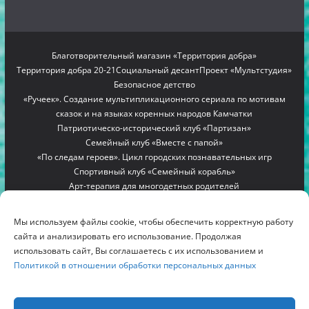
Благотворительный магазин «Территория добра»
Территория добра 20-21
Социальный десант
Проект «Мультстудия»
Безопасное детство
«Ручеек». Создание мультипликационного сериала по мотивам
сказок и на языках коренных народов Камчатки
Патриотическо-исторический клуб «Партизан»
Семейный клуб «Вместе с папой»
«По следам героев». Цикл городских познавательных игр
Спортивный клуб «Семейный корабль»
Арт-терапия для многодетных родителей
Проект «Мамино гнездышко»
Семейный лагерь «Вместе с мамой»
Copyright © 2012-2026
БЛАГОТВОРИТЕЛЬНЫЙ ФОНД
Мы используем файлы cookie, чтобы обеспечить корректную работу
"РОДНИК"
. All rights reserved.
сайта и анализировать его использование. Продолжая
Благотворительный фонд помощи многодетным семьям
использовать сайт, Вы соглашаетесь с их использованием и
Политикой в отношении обработки персональных данных
Камчатки «Родник»
г. Петропавловск-Камчатский, ул. Дальневосточная, д.
28, ОГРН 1084100000104, ИНН 4101121915