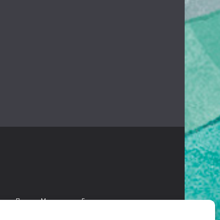
есант
Проект «Мультстудия»
Безопасное детство
 языках коренных народов Камчатки