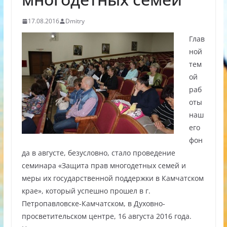
17.08.2016
Dmitry
Глав
ной
тем
ой
раб
оты
наш
его
фон
да в августе, безусловно, стало проведение
семинара «Защита прав многодетных семей и
меры их государственной поддержки в Камчатском
крае», который успешно прошел в г.
Петропавловске-Камчатском, в Духовно-
просветительском центре, 16 августа 2016 года.