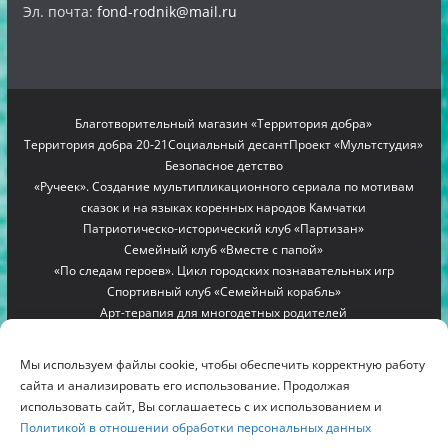
Эл. почта:
fond-rodnik@mail.ru
Благотворительный магазин «Территория добра»
Территория добра 20-21
Социальный десант
Проект «Мультстудия»
Безопасное детство
«Ручеек». Создание мультипликационного сериала по мотивам
сказок и на языках коренных народов Камчатки
Патриотическо-исторический клуб «Партизан»
Семейный клуб «Вместе с папой»
«По следам героев». Цикл городских познавательных игр
Спортивный клуб «Семейный корабль»
Арт-терапия для многодетных родителей
Проект «Мамино гнездышко»
Семейный лагерь «Вместе с мамой»
Copyright © 2012-2026
БЛАГОТВОРИТЕЛЬНЫЙ ФОНД
Мы используем файлы cookie, чтобы обеспечить корректную работу
"РОДНИК"
. All rights reserved.
сайта и анализировать его использование. Продолжая
Благотворительный фонд помощи многодетным семьям
использовать сайт, Вы соглашаетесь с их использованием и
Политикой в отношении обработки персональных данных
Камчатки «Родник»