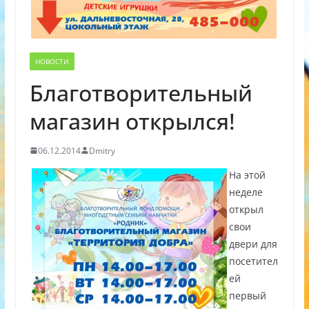
НОВОСТИ
Благотворительный
магазин открылся!
06.12.2014
Dmitry
На этой
неделе
открыл
свои
двери для
посетител
ей
первый