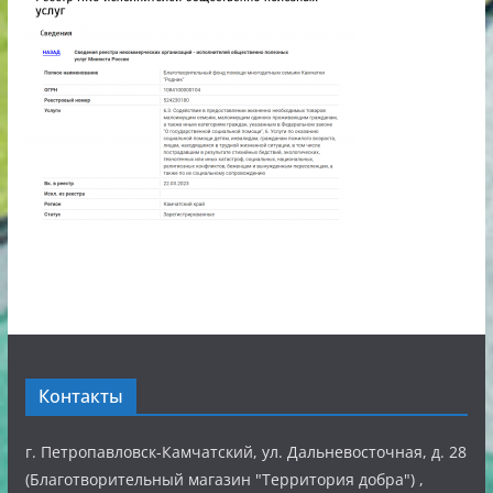
Контакты
г. Петропавловск-Камчатский, ул. Дальневосточная, д. 28
(Благотворительный магазин "Территория добра") ,