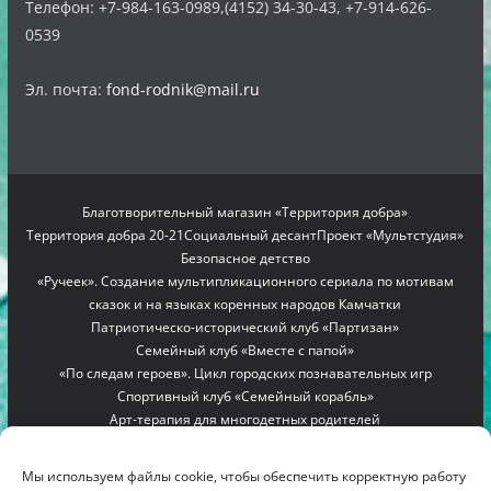
Телефон: +7-984-163-0989,(4152) 34-30-43, +7-914-626-
0539
Эл. почта:
fond-rodnik@mail.ru
Благотворительный магазин «Территория добра»
Территория добра 20-21
Социальный десант
Проект «Мультстудия»
Безопасное детство
«Ручеек». Создание мультипликационного сериала по мотивам
сказок и на языках коренных народов Камчатки
Патриотическо-исторический клуб «Партизан»
Семейный клуб «Вместе с папой»
«По следам героев». Цикл городских познавательных игр
Спортивный клуб «Семейный корабль»
Арт-терапия для многодетных родителей
Проект «Мамино гнездышко»
Семейный лагерь «Вместе с мамой»
Copyright © 2012-2026
БЛАГОТВОРИТЕЛЬНЫЙ ФОНД
Мы используем файлы cookie, чтобы обеспечить корректную работу