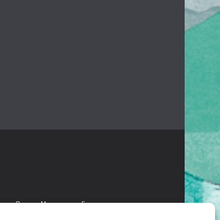
есант
Проект «Мультстудия»
Безопасное детство
 языках коренных народов Камчатки