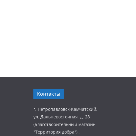
Контакты
г. Петропавловск-Камчатский,
ул. Дальневосточная, д. 28
(Благотворительный магазин
"Территория добра") ,