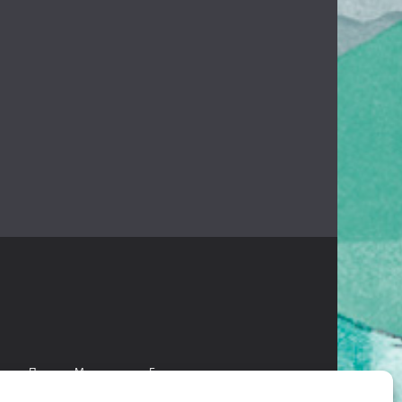
есант
Проект «Мультстудия»
Безопасное детство
 языках коренных народов Камчатки