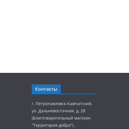
Контакты
г. Петропавловск-Камчатский,
ул. Дальневосточная, д. 28
(Благотворительный магазин
"Территория добра") ,