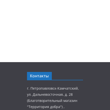
Контакты
г. Петропавловск-Камчатский,
ул. Дальневосточная, д. 28
(Благотворительный магазин
"Территория добра") ,