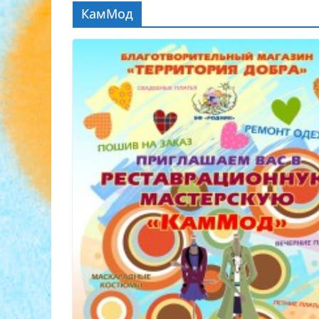
КамМод