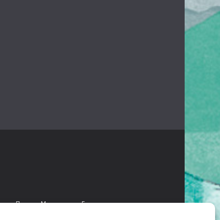
есант
Проект «Мультстудия»
Безопасное детство
 языках коренных народов Камчатки