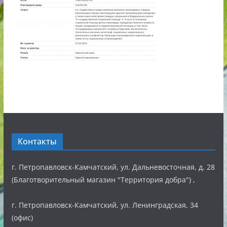
Контакты
г. Петропавловск-Камчатский, ул. Дальневосточная, д. 28
(Благотворительный магазин "Территория добра") ,
г. Петропавловск-Камчатский, ул. Ленинградская, 34
(офис)