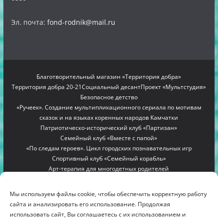
Эл. почта:
fond-rodnik@mail.ru
Благотворительный магазин «Территория добра»
Территория добра 20-21
Социальный десант
Проект «Мультстудия»
Безопасное детство
«Ручеек». Создание мультипликационного сериала по мотивам
сказок и на языках коренных народов Камчатки
Патриотическо-исторический клуб «Партизан»
Семейный клуб «Вместе с папой»
«По следам героев». Цикл городских познавательных игр
Спортивный клуб «Семейный корабль»
Арт-терапия для многодетных родителей
Проект «Мамино гнездышко»
Семейный лагерь «Вместе с мамой»
Copyright © 2012-2026
БЛАГОТВОРИТЕЛЬНЫЙ ФОНД
Мы используем файлы cookie, чтобы обеспечить корректную работу
"РОДНИК"
. All rights reserved.
сайта и анализировать его использование. Продолжая
Благотворительный фонд помощи многодетным семьям
использовать сайт, Вы соглашаетесь с их использованием и