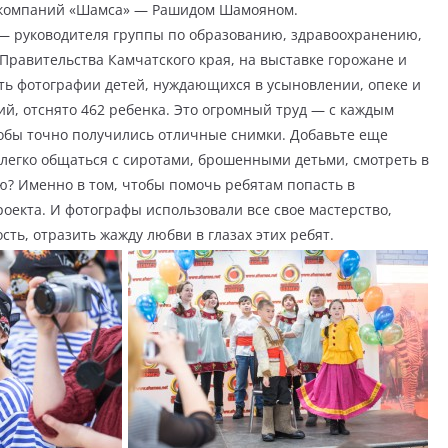
 компаний «Шамса» — Рашидом Шамояном.
— руководителя группы по образованию, здравоохранению,
равительства Камчатского края, на выставке горожане и
еть фотографии детей, нуждающихся в усыновлении, опеке и
ий, отснято 462 ребенка. Это огромный труд — с каждым
тобы точно получились отличные снимки. Добавьте еще
легко общаться с сиротами, брошенными детьми, смотреть в
ью? Именно в том, чтобы помочь ребятам попасть в
оекта. И фотографы использовали все свое мастерство,
ть, отразить жажду любви в глазах этих ребят.