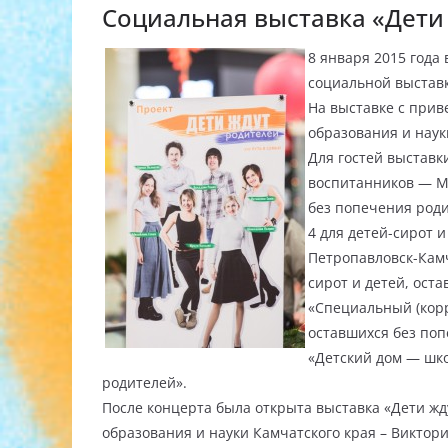
Социальная выставка «Дети
8 января 2015 года
социальной выставк
На выставке с прив
образования и наук
Для гостей выставк
воспитанников — МК
без попечения роди
4 для детей-сирот и
Петропавловск-Камч
сирот и детей, ост
«Специальный (корр
оставшихся без поп
«Детский дом — шко
родителей».
После концерта была открыта выставка «Дети ж
образования и науки Камчатского края – Виктор