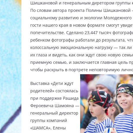
Шишкановой и генеральным диретором группы
По словам автора проекта Полины Шишкановой 
социальному развитию и экологии Молодежного П
гости нашего края в новом формате смогут увид
попечительстве. Сделано 23,447 тысяч фотограф
ребенком фотографы работали до результата, ч
колоссальную эмоциональную нагрузку — так ли 
их глаза и видеть, как они ждут свою новую сем
приемную семью, и заключается главная цель пр
чтобы раскрыть в портрете неповторимую личнос
Выставка «Дети ждут
родителей» состоялась
при поддержке Рашида
Фероевича Шамояна —
генеральный директор
группы компаний
«ШАМСА», Елены