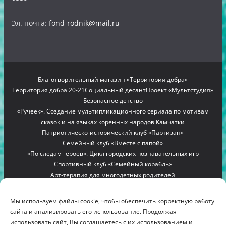
Эл. почта:
fond-rodnik@mail.ru
Благотворительный магазин «Территория добра»
Территория добра 20-21
Социальный десант
Проект «Мультстудия»
Безопасное детство
«Ручеек». Создание мультипликационного сериала по мотивам
сказок и на языках коренных народов Камчатки
Патриотическо-исторический клуб «Партизан»
Семейный клуб «Вместе с папой»
«По следам героев». Цикл городских познавательных игр
Спортивный клуб «Семейный корабль»
Арт-терапия для многодетных родителей
Проект «Мамино гнездышко»
Семейный лагерь «Вместе с мамой»
Copyright © 2012-2026
БЛАГОТВОРИТЕЛЬНЫЙ ФОНД
Мы используем файлы cookie, чтобы обеспечить корректную работу
"РОДНИК"
. All rights reserved.
сайта и анализировать его использование. Продолжая
Благотворительный фонд помощи многодетным семьям
использовать сайт, Вы соглашаетесь с их использованием и